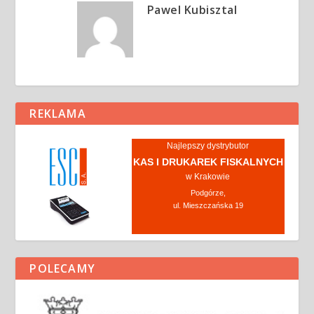
Pawel Kubisztal
REKLAMA
Najlepszy dystrybutor
KAS I DRUKAREK FISKALNYCH
w Krakowie
Podgórze,
ul. Mieszczańska 19
POLECAMY