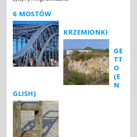
6 MOSTÓW
KRZEMIONKI
GE
TT
O
(E
N
GLISH)