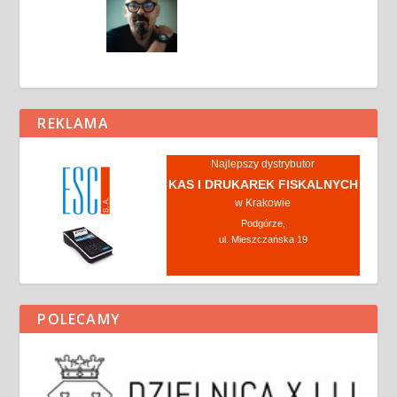
REKLAMA
Najlepszy dystrybutor
KAS I DRUKAREK FISKALNYCH
w Krakowie
Podgórze,
ul. Mieszczańska 19
POLECAMY