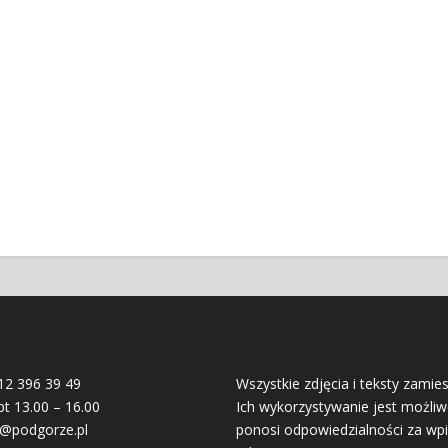
12 396 39 49
Wszystkie zdjęcia i teksty zamie
pt 13.00 – 16.00
Ich wykorzystywanie jest możliw
o@podgorze.pl
ponosi odpowiedzialności za wpi