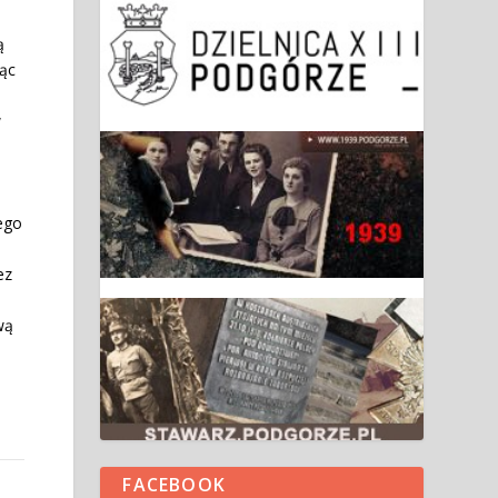
ą
ąc
w
ego
h
ez
wą
FACEBOOK