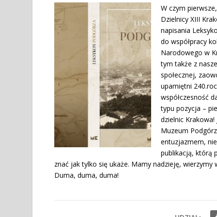
W czym pierwsze,
Dzielnicy XIII K
napisania Leksyk
do współpracy ko
Narodowego w Kra
tym także z nasze
społecznej, zaowo
upamiętni 240.roc
współczesność daw
typu pozycja – pi
dzielnic Krakowa
Muzeum Podgórza, 
entuzjazmem, nie
publikacją, którą
znać jak tylko się ukaże. Mamy nadzieję, wierzymy w
Duma, duma, duma!