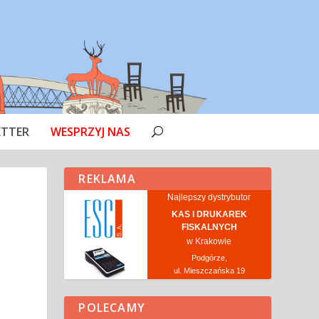
ETTER
WESPRZYJ NAS
REKLAMA
Najlepszy dystrybutor
KAS I DRUKAREK
FISKALNYCH
w Krakowie
Podgórze,
ul. Mieszczańska 19
POLECAMY