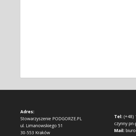
Adres:
Tel:
(+48) 
Stowarzyszenie PODGORZE.PL
czynny pn-
ul. Limanowskiego 51
Mail:
biur
30-553 Kraków