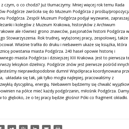
 z czym, o co chodzi? Już tłumaczymy. Mniej więcej rok temu Rada
raków-Podgórze zwróciła się do Muzeum Podgórza z prośbą/propozycj
onu Podgórza. Zespół Muzeum Podgórza podjął wyzwanie, zapraszaj
leżanki i kolegów z Muzeum Krakowa, historyków z Archiwum
kowie ale również grono znawców, pasjonatów historii Podgórza 
go Stowarzyszenia. Rok trudnej, wytężonej pracy, zespołowej, także
cował. Właśnie trafiła do druku i niebawem ukaże się książka, która
znicę powstania miasta Podgórza. 240 haseł opowie historię i
nego miasta Podgórza i dzisiejszej XIII Krakowa. Jest to pierwsza t
erwszy leksykon dzielnicy. Podgórze znów jest pierwsze pośród innyc
! Jesteśmy nieprawdopodobnie dumni! Współpraca koordynowana prz
układała się tak, jak tylko mogła najlepiej, pracowaliśmy z
zwykłą dyscypliną, energią. Niebawem będziemy się chwalić wyjątko
 powinien na półce mieć każdy podgórzanin, miłośnik Podgórza. Damy
 to głęboko, że o tej pracy będzie głośno! Póki co fragment okładki.