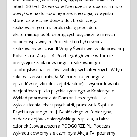
latach 30-tych XX wieku w Niemczech w oparciu m.in. o
powyższe hasło rozwinęła się, ideologia, w wyniku
której ostatecznie doszło do zbrodniczego
realizowanego na szeroką skalę procederu –
eksterminacji osób chorujących psychicznie i innych
niepełnosprawnych. Proceder ten był również
realizowany w czasie II Wojny Światowej w okupowanej
Polsce jako Akcja T4. Przebiegał głównie w formie
precyzyjnie zaplanowanego i realizowanego
ludobójstwa pacjentów szpitali psychiatrycznych. W tym
roku w czerwcu minęła 80. rocznica jednego z
epizodów tej zbrodniczej działalności: wymordowania
pacjentów szpitala psychiatrycznego w Kobierzynie
Wykład poprowadzi dr Damian Leszczyński – z
wykształcenia lekarz psychiatrii, pracownik Szpitala
Psychiatrycznego im. J. Babińskiego w Kobierzyna,
badacz dziejów kobierzyńskiego szpitala, a także
członek Stowarzyszenia PODGORZE.PL. Podczas
wykładu dowiemy się czym była Akcja T4, poznamy